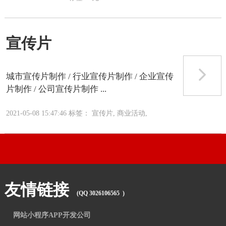
宣传片
城市宣传片制作 / 行业宣传片制作 / 企业宣传
片制作 / 公司宣传片制作 ...
2021-05-08 15:47:46 标签： 宣传片, 商业活动,
友情链接
(QQ 3026106565 )
网站小程序APP开发公司