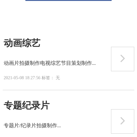
动画综艺
动画片拍摄制作电视综艺节目策划制作...
2021-05-08 18:27:56 标签： 无
专题纪录片
专题片/纪录片拍摄制作...