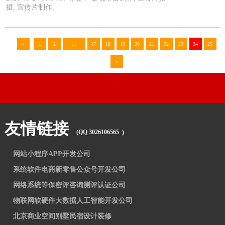
摄, 宣传片制作,
«
1
2
...
17
18
19
20
21
22
23
24
25
»
友情链接
(QQ 3026106565 )
网站小程序APP开发公司
系统软件电商新零售公众号开发公司
网络系统等保密评咨询测评认证公司
物联网软硬件大数据人工智能开发公司
北京商业空间别墅民宿设计装修