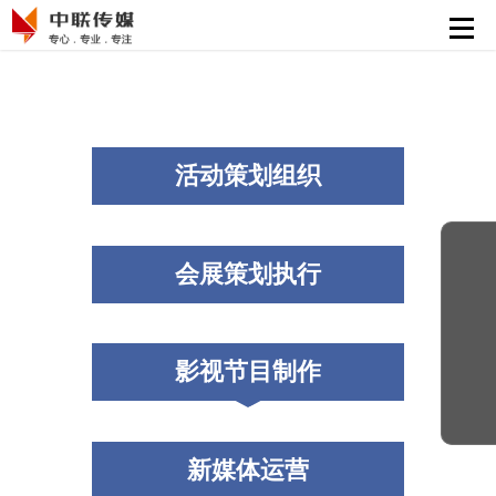
首页
活动策划执行
会展策划执行
活动策划组织
影视节目制作
新媒体运营
会展策划执行
解决方案
精彩案例
影视节目制作
新媒体运营