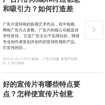
和吸引力？如何打造差
广告片是特殊的影视艺术作品，其中电视、
网络广告片占多数。广告片的核心功能是诉
求性宣传 。它是广告主出于实用目的，聘请
专业创作者策划并创作的宣传性视听产品。
它宣传的目...
2021-05-19 15:29:35 标签： 广告片拍摄, 影视节目制
作, 广告片制作,
好的宣传片有哪些特点要
点？怎样使宣传片创意