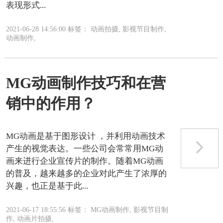
表现形式...
2021-06-28 14:56:00 标签： 动画拍摄, 影视节目制作,
动画制作,
MG动画制作技巧和在营
销中的作用？
MG动画是基于图形设计 ，并利用动画技术
产生的视觉表达。一些公司会常常用MG动
画来进行企业宣传片的制作。随着MG动画
的普及，越来越多的企业对此产生了浓厚的
兴趣，也正是基于此...
2021-06-17 18:55:56 标签： MG动画制作, 影视节目制
作, 动画片拍摄,