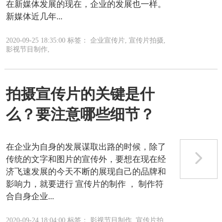
在新媒体发展的现在，企业的发展也一样。
新媒体近几年...
2020-09-25 18:35:00 标签： 企业宣传片, 宣传片拍摄,
影视节目制作,
拍摄宣传片的关键是什
么？要注意哪些细节？
在企业为自身的发展谋取出路的时候，除了
传统的文字和图片的宣传外，要想在现在经
济飞速发展的今天不断的展现自己的品牌和
影响力，就要进行 宣传片的制作 ， 制作符
合自身企业...
2020-09-24 18:04:00 标签： 影视节目制作, 宣传片拍