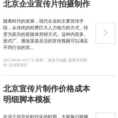
北京企业宣传片拍摄制作
随着时代的发展，现代企业的主要宣传手
段，从传统的耗费巨大人力物力的方式，转
变为新兴的新媒体营销方式。这种内容多、
形式广、播放渠道灵活的宣传视频可以满足
不同行业的宣...
2021-08-04 18:57:51 标签： 宣传片拍摄, 影视节目制
作, 企业宣传片,
北京宣传片制作价格成本
明细脚本模板
在这个信息化时代化的时期，大家每日能够