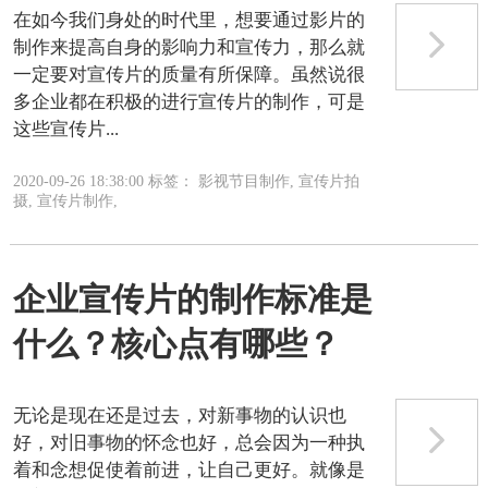
在如今我们身处的时代里，想要通过影片的
制作来提高自身的影响力和宣传力，那么就
一定要对宣传片的质量有所保障。虽然说很
多企业都在积极的进行宣传片的制作，可是
这些宣传片...
2020-09-26 18:38:00 标签： 影视节目制作, 宣传片拍
摄, 宣传片制作,
企业宣传片的制作标准是
什么？核心点有哪些？
无论是现在还是过去，对新事物的认识也
好，对旧事物的怀念也好，总会因为一种执
着和念想促使着前进，让自己更好。就像是